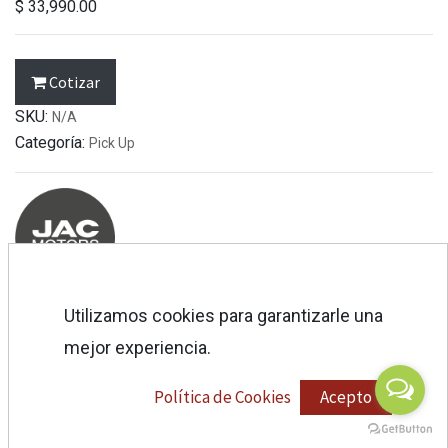
$
33,990.00
Cotizar
SKU:
N/A
Categoría:
Pick Up
Utilizamos cookies para garantizarle una
Es
pecificaciones
mejor experiencia.
Cotización
Política de Cookies
Acepto