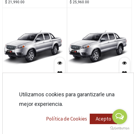
$
21,990.00
$
25,960.00
T6 4X4 INTER DIESEL
T6 4X4 LUXURY DIESEL
$
28,490.00
$
28,990.00
Utilizamos cookies para garantizarle una
mejor experiencia.
Política de Cookies
Acepto