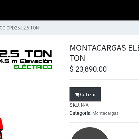
O CPD25J 2,5 TON
MONTACARGAS ELE
TON
$
23,890.00
Cotizar
SKU:
N/A
Categoría:
Montacargas